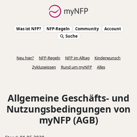
Was ist NFP?
NFP-Regeln
Community
Account
Suche
Neu hier?
NFP-Regeln
NFP im Alltag
Kinderwunsch
Zykluswissen
Rund um myNFP
Alles
Allgemeine Geschäfts- und
Nutzungsbedingungen von
myNFP (AGB)