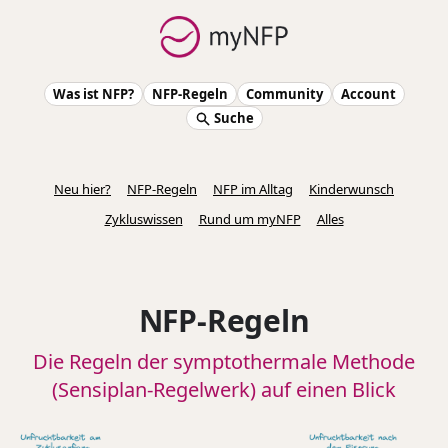
Was ist NFP?
NFP-Regeln
Community
Account
Suche
Neu hier?
NFP-Regeln
NFP im Alltag
Kinderwunsch
Zykluswissen
Rund um myNFP
Alles
NFP-Regeln
Die Regeln der symptothermale Methode
(Sensiplan-Regelwerk) auf einen Blick