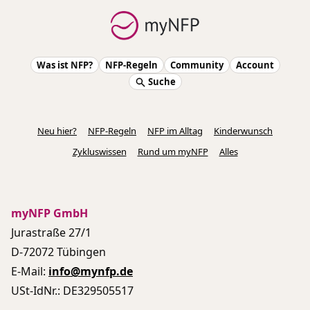
Was ist NFP?
NFP-Regeln
Community
Account
Suche
Neu hier?
NFP-Regeln
NFP im Alltag
Kinderwunsch
Zykluswissen
Rund um myNFP
Alles
myNFP GmbH
Jurastraße 27/1
D-72072 Tübingen
E-Mail:
info@mynfp.de
USt-IdNr.: DE329505517