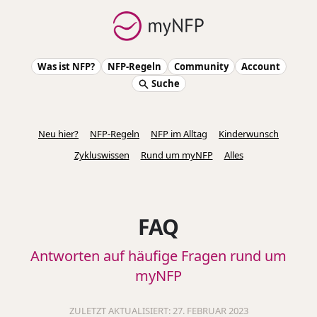
Was ist NFP?
NFP-Regeln
Community
Account
Suche
Neu hier?
NFP-Regeln
NFP im Alltag
Kinderwunsch
Zykluswissen
Rund um myNFP
Alles
FAQ
Antworten auf häufige Fragen rund um
myNFP
ZULETZT AKTUALISIERT: 27. FEBRUAR 2023