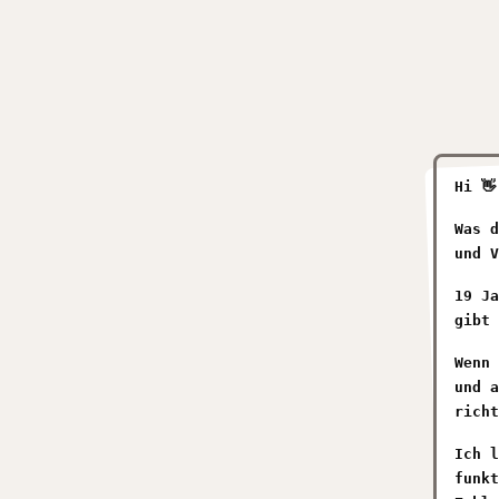
Hi 👋
Was d
und V
19 Ja
gibt 
Wenn 
und a
richt
Ich l
funkt