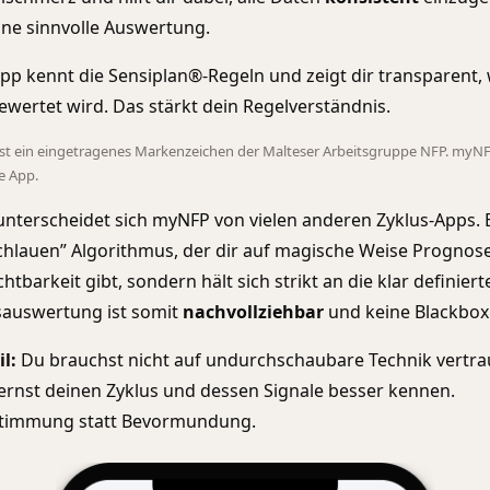
ine sinnvolle Auswertung.
pp kennt die Sensiplan®-Regeln und zeigt dir transparent, 
wertet wird. Das stärkt dein Regelverständnis.
st ein eingetragenes Markenzeichen der Malteser Arbeitsgruppe NFP. myNFP
e App.
nterscheidet sich myNFP von vielen anderen Zyklus-Apps. E
chlauen” Algorithmus, der dir auf magische Weise Prognos
htbarkeit gibt, sondern hält sich strikt an die klar definier
sauswertung ist somit
nachvollziehbar
und keine Blackbox
l:
Du brauchst nicht auf undurchschaubare Technik vertra
ernst deinen Zyklus und dessen Signale besser kennen.
stimmung statt Bevormundung.