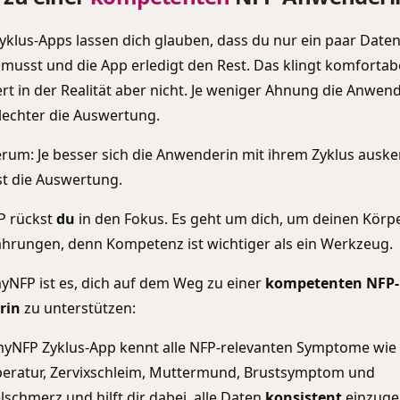
klus-Apps lassen dich glauben, dass du nur ein paar Date
 musst und die App erledigt den Rest. Das klingt komfortabe
ert in der Realität aber nicht. Je weniger Ahnung die Anwend
lechter die Auswertung.
rum: Je besser sich die Anwenderin mit ihrem Zyklus auske
ist die Auswertung.
P rückst
du
in den Fokus. Es geht um dich, um deinen Körp
ahrungen, denn Kompetenz ist wichtiger als ein Werkzeug.
myNFP ist es, dich auf dem Weg zu einer
kompetenten NFP-
rin
zu unterstützen:
myNFP Zyklus-App kennt alle NFP-relevanten Symptome wie
eratur, Zervixschleim, Muttermund, Brustsymptom und
lschmerz und hilft dir dabei, alle Daten
konsistent
einzug