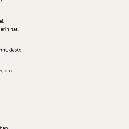
n
l,
erin hat,
nnt, desto
er, um
eben