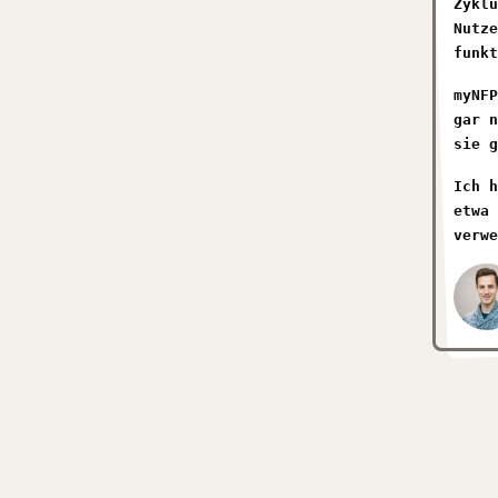
Zyklu
Nutze
funkt
myNFP
gar n
sie g
Ich h
etwa 
verwe