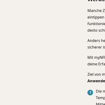
Manche Zy
eintippen
funktioni
desto sch
Anders he
sicherer 
Mit myNF
deine Erf
Ziel von 
Anwende
Die 
Temp
Mitte