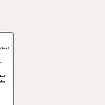
rbeit
s
.
hat
der