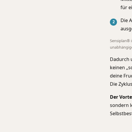
für e
Die A
ausge
Sensiplan® i
unabhängig
Dadurch u
keinen „s
deine Fruc
Die Zyklu
Der Vortei
sondern l
Selbstbe