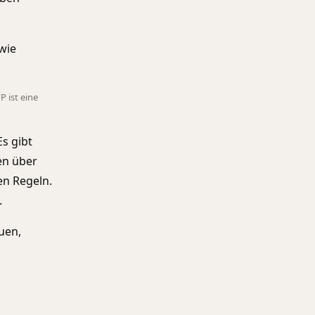
wie
 ist eine
s gibt
en über
ten Regeln.
.
uen,