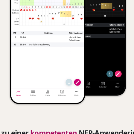
 zu einer
kompetenten
NFP-Anwenderi