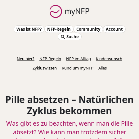
Was ist NFP?
NFP-Regeln
Community
Account
Suche
Neu hier?
NFP-Regeln
NFP im Alltag
Kinderwunsch
Zykluswissen
Rund um myNFP
Alles
Pille absetzen – Natürlichen
Zyklus bekommen
Was gibt es zu beachten, wenn man die Pille
absetzt? Wie kann man trotzdem sicher